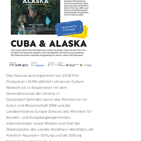
Das Festival wird organisiert von EVOS Film
Production | DUWir gGmbH | Ukrainian Culture
Network e.V. in Kooperation mit dem
Generalkonsulat der Ukraine in
Düsseldorf.
Gefördert durch das Ministerium für
Kultur und Wissenschaft NRW und die
Landesinitiative Europa-Schecks des Ministers für
Bundes- und Europaangelegenheiten,
Internationales sowie Medien und Chef der
Staatskanzlei des Landes Nordrhein-Westfalen; die
Friedrich-Naumann-Stiftung und die Stiftung