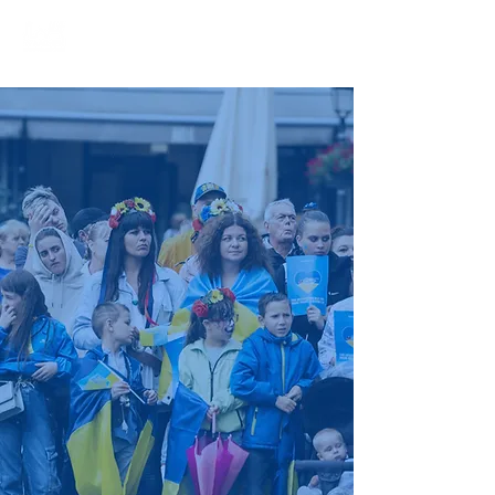
Ukrainer in Aachen
e.V.
Deutsch-Ukrainischer
Verein
Seit 2022 vertreten wir die ukrainische
Gemeinschaft in Aachen und der
Städteregion. Gemeinsam stellen wir uns
den Herausforderungen dieses brutalen
Krieges und verpflichten uns dem Erhalt
der demokratischen Friedensordnung in
Deutschland und in Europa.